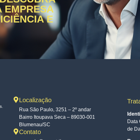
A EMPRESA
CIÊNCIA E
Localização
Trat
s.
Rua São Paulo, 3251 – 2º andar
Ident
Bairro Itoupava Seca – 89030-001
Data 
Blumenau/SC
de D
Contato