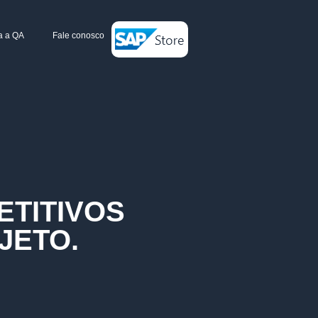
a a QA
Fale conosco
ETITIVOS
JETO.