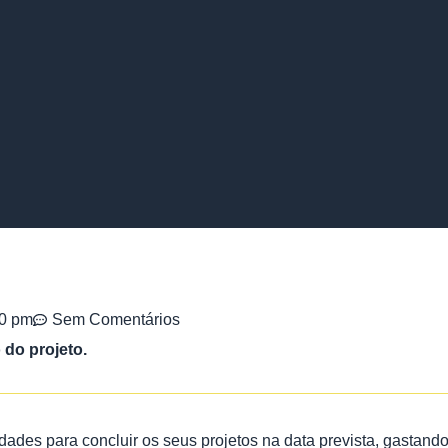
40 pm
Sem Comentários
 do projeto.
dades para concluir os seus projetos na data prevista, gastando