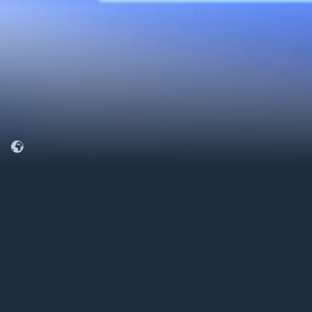
Desafio do projeto
Com o aumento da demanda por programas
de fidelização mais dinâmicos e personalizados,
era essencial criar uma solução robusta de