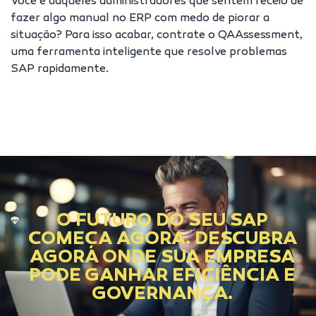
Você é daqueles administradores que sentem receio de
fazer algo manual no ERP com medo de piorar a
situação? Para isso acabar,
contrate o QAAssessment
,
uma ferramenta inteligente que resolve problemas
SAP rapidamente.
O FUTURO DO SEU SAP
COMEÇA AGORA. DESCUBRA
AGORA ONDE SUA EMPRESA
PODE GANHAR EFICIÊNCIA E
GOVERNANÇA.