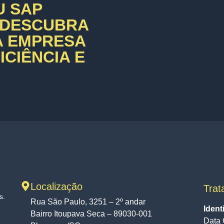
U SAP
 DESCUBRA
A EMPRESA
CIÊNCIA E
Localização
Trat
s.
Rua São Paulo, 3251 – 2º andar
Ident
Bairro Itoupava Seca – 89030-001
Data 