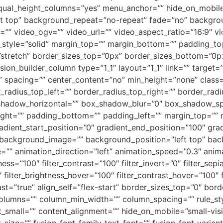
qual_height_columns=”yes” menu_anchor=”” hide_on_mobile
t top” background_repeat=”no-repeat” fade=”no” backgro
”” video_ogv=”” video_url=”” video_aspect_ratio=”16:9″ v
_style=”solid” margin_top=”” margin_bottom=”” padding_t
”stretch” border_sizes_top=”0px” border_sizes_bottom=”0px
sion_builder_column type=”1_1″ layout=”1_1″ link=”” target=”
=”” spacing=”” center_content=”no” min_height=”none” class
r_radius_top_left=”” border_radius_top_right=”” border_ra
shadow_horizontal=”” box_shadow_blur=”0″ box_shadow_s
ght=”” padding_bottom=”” padding_left=”” margin_top=””
adient_start_position=”0″ gradient_end_position=”100″ grad
” background_image=”” background_position=”left top” ba
 animation_direction=”left” animation_speed=”0.3″ animati
tness=”100″ filter_contrast=”100″ filter_invert=”0″ filter_sepi
″ filter_brightness_hover=”100″ filter_contrast_hover=”100″ f
last=”true” align_self=”flex-start” border_sizes_top=”0″ bo
 columns=”” column_min_width=”” column_spacing=”” rule_styl
all=”” content_alignment=”” hide_on_mobile=”small-visibili