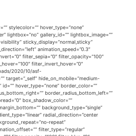
r=”” stylecolor=”” hover_type=”none”
r” lightbox=”no” gallery_id=”” lightbox_image=””
visibility” sticky_display=”normal,sticky”
_direction=”left” animation_speed=”0.3″
invert=”0″ filter_sepia=”0″ filter_opacity=”100″
t_hover=”100″ filter_invert_hover=”0″
loads/2020/10/asf-
k=”” target=”_self” hide_on_mobile=”medium-
”” id=”” hover_type=”none” border_color=””
dius_bottom_right=”” border_radius_bottom_left=””
pread=”0″ box_shadow_color=””
 margin_bottom=”” background_type=”single”
ient_type=”linear” radial_direction=”center
ckground_repeat=”no-repeat”
ion_offset=”” filter_type=”regular”