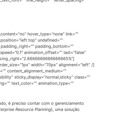
_text_font=”” line_height=”” letter_spacing=””
r_content=”no” hover_type=”none” link=””
osition=”left top” undefined=””
” padding_right=”” padding_bottom=””
peed=”0.1″ animation_offset=”” last=”false”
 spacing_right=”2.6666666666666665%”]
der_size=”1px” width=”70px” alignment=”left” /]
or=”” content_alignment_medium=””
bility” sticky_display=”normal,sticky” class=””
cing=”” text_color=”” animation_type=””
do, é preciso contar com o gerenciamento
terprise Resource Planning
), uma solução