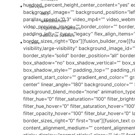
hundred_percent_height_center_content=”yes” e
Serviços
background_image=”” background_position=”lef
AMS
parallax_speed=”0.3″ video_mp4=”” video_webm=
QAAssessment
video_preview_image=”” border_color=”” border
Engenharia de Software
padding_left=”” type=”legacy” flex_align_items=
Fábrica de Software
border_sizes_right=”0px”][fusion_builder_row][fu
Cases
visibility,large-visibility” background_image_id
border_style=”solid” border_position=”all” borde
box_shadow=”no” box_shadow_vertical=”” box_
box_shadow_style=”” padding_top=”” padding_ri
gradient_start_color=”” gradient_end_color=”” gr
center” linear_angle=”180″ background_color=”
background_blend_mode=”none” animation_type=””
filter_hue=”0″ filter_saturation=”100″ filter_brigh
filter_hue_hover=”0″ filter_saturation_hover=”100
filter_opacity_hover=”100″ filter_blur_hover=”0″ 
border_sizes_right=”0″ first=”true”][fusion_text
content_alignment_medium=”” content_alignment_sm