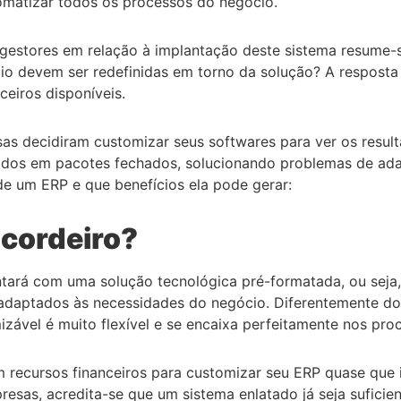
omatizar todos os processos do negócio.
 gestores em relação à implantação deste sistema resume-s
io devem ser redefinidas em torno da solução? A resposta
eiros disponíveis.
sas decidiram customizar seus softwares para ver os resu
didos em pacotes fechados, solucionando problemas de ad
de um ERP e que benefícios ela pode gerar:
 cordeiro?
tará com uma solução tecnológica pré-formatada, ou seja
adaptados às necessidades do negócio. Diferentemente do 
mizável é muito flexível e se encaixa perfeitamente nos pr
recursos financeiros para customizar seu ERP quase que in
sas, acredita-se que um sistema enlatado já seja suficient