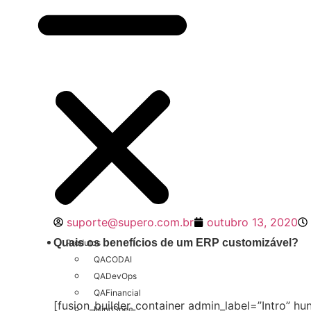
suporte@supero.com.br
outubro 13, 2020
Quais os benefícios de um ERP customizável?
Produtos
QACODAI
QADevOps
QAFinancial
[fusion_builder_container admin_label=”Intro” 
MindSpec