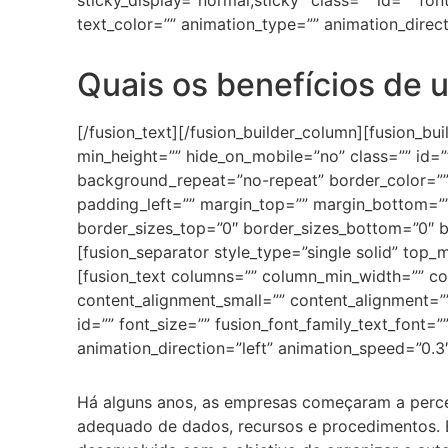
sticky_display=”normal,sticky” class=”” id=”” fon
text_color=”” animation_type=”” animation_direc
Quais os benefícios de 
[/fusion_text][/fusion_builder_column][fusion_b
min_height=”” hide_on_mobile=”no” class=”” id=
background_repeat=”no-repeat” border_color=”” 
padding_left=”” margin_top=”” margin_bottom=””
border_sizes_top=”0″ border_sizes_bottom=”0″ b
[fusion_separator style_type=”single solid” to
[fusion_text columns=”” column_min_width=”” col
content_alignment_small=”” content_alignment=”” h
id=”” font_size=”” fusion_font_family_text_font=”
animation_direction=”left” animation_speed=”0.3
Há alguns anos, as empresas começaram a perce
adequado de dados, recursos e procedimentos. 