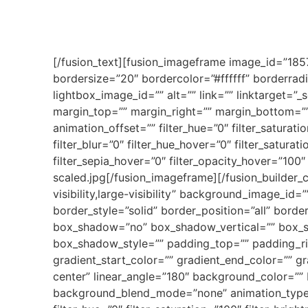
[/fusion_text][fusion_imageframe image_id=”1857
bordersize=”20″ bordercolor=”#ffffff” borderrad
lightbox_image_id=”” alt=”” link=”” linktarget=”_s
margin_top=”” margin_right=”” margin_bottom=”” 
animation_offset=”” filter_hue=”0″ filter_saturatio
filter_blur=”0″ filter_hue_hover=”0″ filter_satura
filter_sepia_hover=”0″ filter_opacity_hover=”100
scaled.jpg[/fusion_imageframe][/fusion_builder_
visibility,large-visibility” background_image_id
border_style=”solid” border_position=”all” borde
box_shadow=”no” box_shadow_vertical=”” box_
box_shadow_style=”” padding_top=”” padding_ri
gradient_start_color=”” gradient_end_color=”” gr
center” linear_angle=”180″ background_color=”
background_blend_mode=”none” animation_type=””