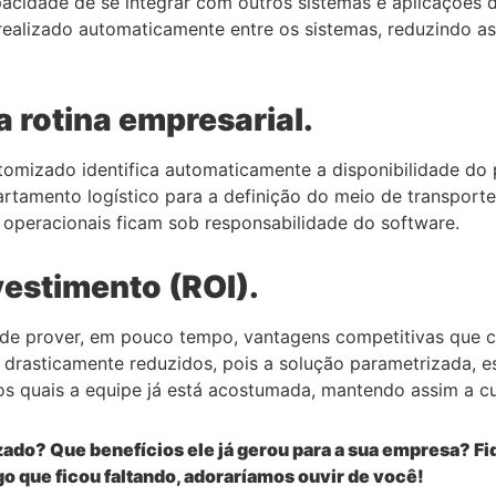
cidade de se integrar com outros sistemas e aplicações da
realizado automaticamente entre os sistemas, reduzindo as
a rotina empresarial.
tomizado identifica automaticamente a disponibilidade do
partamento logístico para a definição do meio de transport
operacionais ficam sob responsabilidade do software.
vestimento (ROI).
e prover, em pouco tempo, vantagens competitivas que co
drasticamente reduzidos, pois a solução parametrizada, e
 quais a equipe já está acostumada, mantendo assim a cul
ado? Que benefícios ele já gerou para a sua empresa? Fiq
o que ficou faltando, adoraríamos ouvir de você!