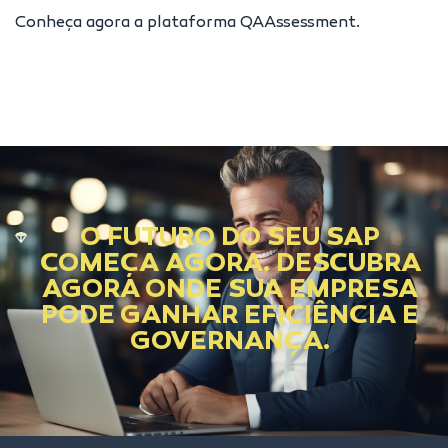
Conheça agora a
plataforma QAAssessment
.
O FUTURO DO SEU SAP
COMEÇA AGORA. DESCUBRA
AGORA ONDE SUA EMPRESA
PODE GANHAR EFICIÊNCIA E
GOVERNANÇA.