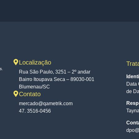
Localização
Trat
s.
Rua São Paulo, 3251 – 2º andar
Ident
Bairro Itoupava Seca – 89030-001
Data 
Blumenau/SC
de D
Contato
Respo
mercado@qametrik.com
Tayna
47. 3516-0456
Cont
dpo@