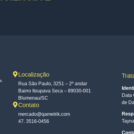
Localização
Trat
s.
Rua São Paulo, 3251 – 2º andar
Ident
Bairro Itoupava Seca – 89030-001
Data 
Blumenau/SC
de D
Contato
Respo
mercado@qametrik.com
Tayna
47. 3516-0456
Cont