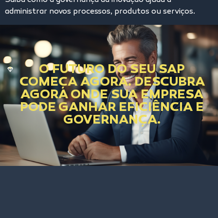
Saiba como a governança da inovação ajuda a
administrar novos processos, produtos ou serviços.
O FUTURO DO SEU SAP
COMEÇA AGORA. DESCUBRA
AGORA ONDE SUA EMPRESA
PODE GANHAR EFICIÊNCIA E
GOVERNANÇA.