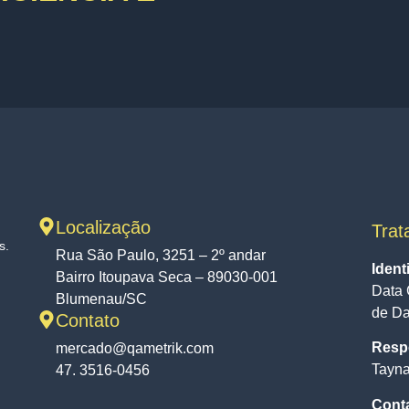
Localização
Trat
s.
Rua São Paulo, 3251 – 2º andar
Ident
Bairro Itoupava Seca – 89030-001
Data 
Blumenau/SC
de D
Contato
Respo
mercado@qametrik.com
Tayna
47. 3516-0456
Cont