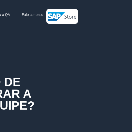
a a QA
Fale conosco
 DE
RAR A
UIPE?