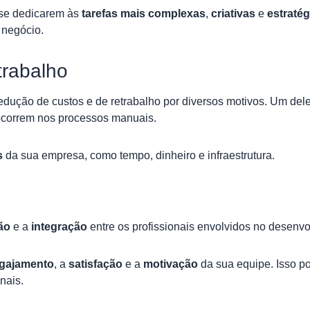
a se dedicarem às
tarefas mais complexas
,
criativas
e
estraté
 negócio.
trabalho
dução de custos e de retrabalho por diversos motivos. Um del
ocorrem nos processos manuais.
s
da sua empresa, como tempo, dinheiro e infraestrutura.
ção
e a
integração
entre os profissionais envolvidos no desenv
gajamento
, a
satisfação
e a
motivação
da sua equipe. Isso po
nais.