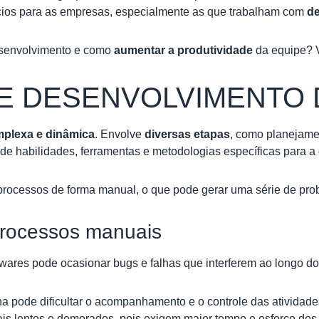
efícios para as empresas, especialmente as que trabalham com
de
senvolvimento e como
aumentar a produtividade
da equipe? V
E DESENVOLVIMENTO
plexa e dinâmica
. Envolve
diversas etapas
, como planejamen
 habilidades, ferramentas e metodologias específicas para a q
processos de forma manual, o que pode gerar uma série de pro
processos manuais
wares pode ocasionar bugs e falhas que interferem ao longo do
a pode dificultar o acompanhamento e o controle das atividade
s lentos e demorados, pois exigem maior tempo e esforço dos p