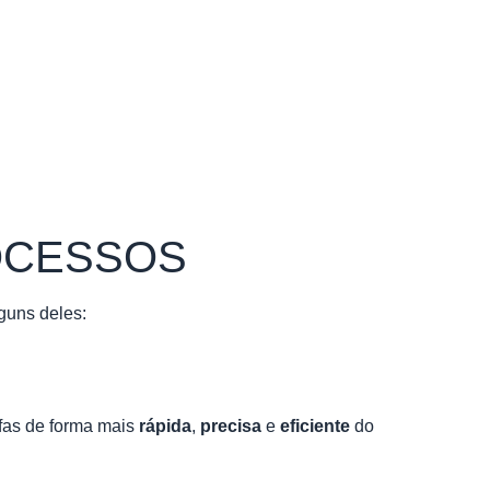
OCESSOS
lguns deles:
efas de forma mais
rápida
,
precisa
e
eficiente
do