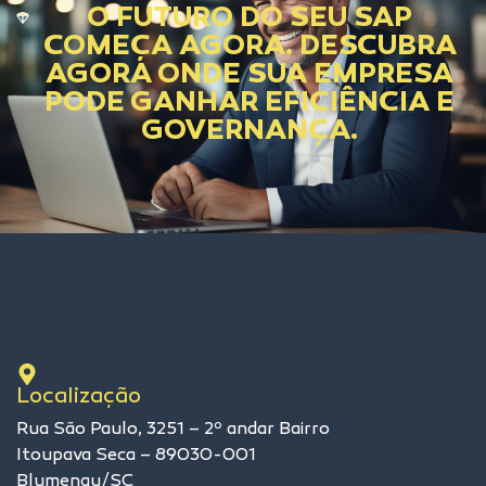
O FUTURO DO SEU SAP
COMEÇA AGORA. DESCUBRA
AGORA ONDE SUA EMPRESA
PODE GANHAR EFICIÊNCIA E
GOVERNANÇA.
Localização
Rua São Paulo, 3251 – 2º andar Bairro
Itoupava Seca – 89030-001
Blumenau/SC