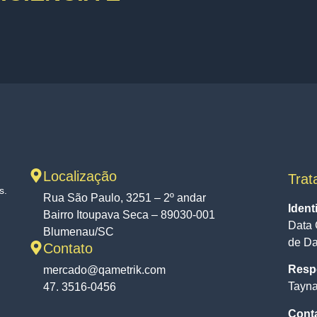
Localização
Trat
s.
Rua São Paulo, 3251 – 2º andar
Ident
Bairro Itoupava Seca – 89030-001
Data 
Blumenau/SC
de D
Contato
Respo
mercado@qametrik.com
Tayna
47. 3516-0456
Cont