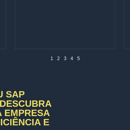
1
2
3
4
5
U SAP
 DESCUBRA
A EMPRESA
CIÊNCIA E