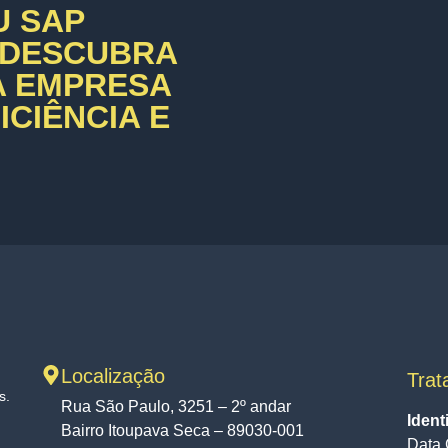
U SAP
 DESCUBRA
A EMPRESA
CIÊNCIA E
Localização
Trat
s.
Rua São Paulo, 3251 – 2º andar
Ident
Bairro Itoupava Seca – 89030-001
Data 