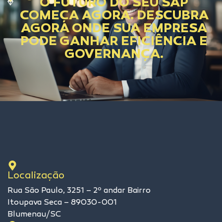
O FUTURO DO SEU SAP
COMEÇA AGORA. DESCUBRA
AGORA ONDE SUA EMPRESA
PODE GANHAR EFICIÊNCIA E
GOVERNANÇA.
Localização
Rua São Paulo, 3251 – 2º andar Bairro
Itoupava Seca – 89030-001
Blumenau/SC