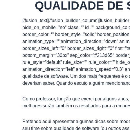
QUALIDADE DE 
[/fusion_text][/fusion_builder_column][fusion_build
hide_on_mobile=”no” class=”” id=”” background_col
border_color=”” border_style=”solid” border_positio
animation_type=”” animation_direction=”down” anima
border_sizes_left=”0″ border_sizes_right=”0″ first=
bottom_margin=”30px” sep_color=”#213d65″ border_s
rule_style=”default” rule_size=”” rule_color=”” hide_o
animation_direction=”left” animation_speed=”0.3″ 
qualidade de software. Um dos mais frequentes é o d
deveriam saber. Quando escuto alguém mencionando i
Como professor, função que exerci por alguns anos
melhores serão também os resultados para a empre
Pretendo aqui apresentar algumas dicas sobre mode
seu time sobre qualidade de software (ou outros assu