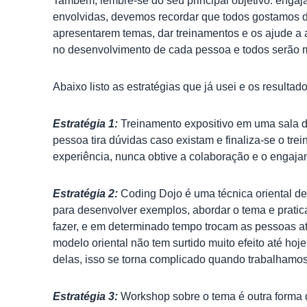
Também, lembre-se do seu principal objetivo: engaj
envolvidas, devemos recordar que todos gostamos de
apresentarem temas, dar treinamentos e os ajude a a
no desenvolvimento de cada pessoa e todos serão m
Abaixo listo as estratégias que já usei e os resultado
Estratégia 1:
Treinamento expositivo em uma sala de
pessoa tira dúvidas caso existam e finaliza-se o tr
experiência, nunca obtive a colaboração e o engaj
Estratégia 2:
Coding Dojo é uma técnica oriental de
para desenvolver exemplos, abordar o tema e pratic
fazer, e em determinado tempo trocam as pessoas at
modelo oriental não tem surtido muito efeito até ho
delas, isso se torna complicado quando trabalhamo
Estratégia 3:
Workshop sobre o tema é outra forma d