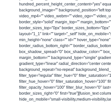
hundred_percent_height_center_content=”yes” equa
background_image=”” background_position=”left top
video_mp4=”” video_webm=”” video_ogv=”” video_url
border_style=”solid” margin_top=”” margin_bottom=””
border_sizes_top=”0px” border_sizes_bottom=”0px” b
layout=”1_1″ link=”” target=”_self” hide_on_mobile=”s
min_height=”none” class=”” id=”” hover_type=”none” b
border_radius_bottom_right=”” border_radius_bott
box_shadow_spread=”0″ box_shadow_color=”” box_sh
margin_bottom=”” background_type=”single” gradient
gradient_type=”linear” radial_direction=”center cen
background_repeat=”no-repeat” background_blend_mo
filter_type=”regular” filter_hue=”0″ filter_saturation=”
filter_hue_hover=”0″ filter_saturation_hover=”100″ fi
filter_opacity_hover=”100″ filter_blur_hover=”0″ last
border_sizes_right=”0″ first=”true”][fusion_text col
hide_on_mobile=”small-visibility,medium-visibility,la