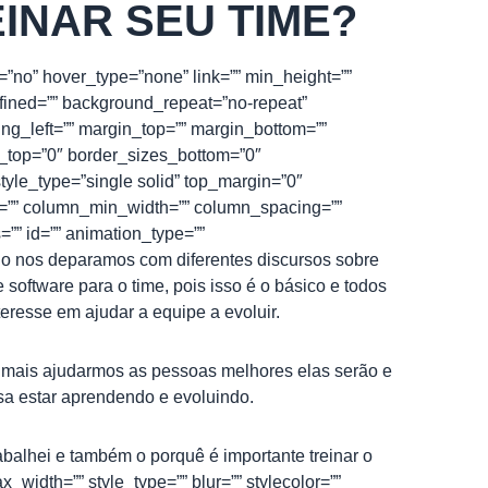
INAR SEU TIME?
=”no” hover_type=”none” link=”” min_height=””
fined=”” background_repeat=”no-repeat”
ing_left=”” margin_top=”” margin_bottom=””
s_top=”0″ border_sizes_bottom=”0″
tyle_type=”single solid” top_margin=”0″
ns=”” column_min_width=”” column_spacing=””
s=”” id=”” animation_type=””
do nos deparamos com diferentes discursos sobre
software para o time, pois isso é o básico e todos
resse em ajudar a equipe a evoluir.
 mais ajudarmos as pessoas melhores elas serão e
a estar aprendendo e evoluindo.
alhei e também o porquê é importante treinar o
_width=”” style_type=”” blur=”” stylecolor=””