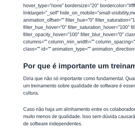
hover_type=”none” bordersize=”20″ bordercolor=”#fffff
linktarget=”_self” hide_on_mobile=”small-visibility,m
animation_offset=”” filter_hue=”0″ filter_saturation=”1
filter_hue_hover=”0″ filter_saturation_hover=”100″ fi
filter_opacity_hover=”100″ filter_blur_hover=”0″ cl
columns=”” column_min_width=”” column_spacing=”” rul
class=”” id=”” animation_type=”” animation_direction
Por que é importante um treina
Diria que não só importante como fundamental. Qual
um treinamento sobre qualidade de software é esse
cultura.
Caso não haja um alinhamento entre os colaborador
muito menos de qualidade. Isso sem dúvida causará c
de software independentes.