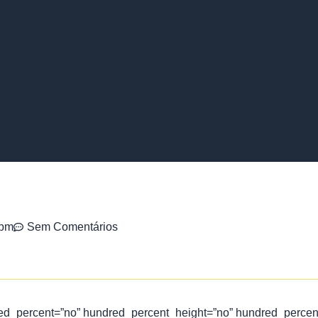
 pm
Sem Comentários
dred_percent=”no” hundred_percent_height=”no” hundred_percen