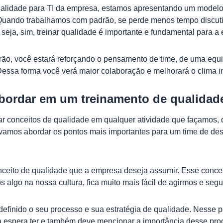
alidade para TI da empresa, estamos apresentando um modelo
uando trabalhamos com padrão, se perde menos tempo discutin
seja, sim, treinar qualidade é importante e fundamental para a 
drão, você estará reforçando o pensamento de time, de uma equ
ssa forma você verá maior colaboração e melhorará o clima int
abordar em um treinamento de qualidad
r conceitos de qualidade em qualquer atividade que façamos, 
vamos abordar os pontos mais importantes para um time de des
onceito de qualidade que a empresa deseja assumir. Esse conce
 algo na nossa cultura, fica muito mais fácil de agirmos e seg
efinido o seu processo e sua estratégia de qualidade. Nesse 
sa espera ter e também deve mencionar a importância desse pro