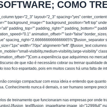
SOFTWARE; COMO TRE
er_column type=”2_3″ layout=”2_3″ spacing=”yes” center_content
or=”” background_image=”” background_position=”left top” unde
n=”all” padding_top=”” padding_right=”” padding_bottom=”” padd
tion_speed=”0.1″ animation_offset=”” last=”false” border_size
”true” spacing_right=”2.6666666666666665%”][fusion_separator s
ize=”1px” width=”70px” alignment=”left” /][fusion_text colum
n_mobile=”small-visibility,medium-visibility,large-visibility” clas
animation_offset=””]Com a experiência que adquirimos no merca
iscurso de que não é necessário cobrar ou treinar qualidade de 
sso fico espantado, pois em muitos casos há uma falta de inte
, não consigo compactuar com essa ideia e entendo que quanto
sa. Conhecimento nunca é demais, o ser humano sempre precis
los de treinamento que funcionaram nas empresas por onde trab
ntos).[/fusion_text][fusion_imageframe image_id=”1299|full” max