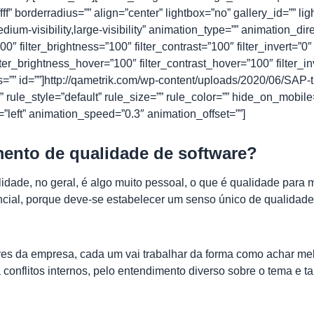
f” borderradius=”” align=”center” lightbox=”no” gallery_id=”” li
edium-visibility,large-visibility” animation_type=”” animation_di
00″ filter_brightness=”100″ filter_contrast=”100″ filter_invert=”0″ 
lter_brightness_hover=”100″ filter_contrast_hover=”100″ filter_i
ass=”” id=””]http://qametrik.com/wp-content/uploads/2020/06/SAP
e_style=”default” rule_size=”” rule_color=”” hide_on_mobile=”sma
=”left” animation_speed=”0.3″ animation_offset=””]
mento de qualidade de software?
idade, no geral, é algo muito pessoal, o que é qualidade para
ncial, porque deve-se estabelecer um senso único de qualidad
es da empresa, cada um vai trabalhar da forma como achar me
onflitos internos, pelo entendimento diverso sobre o tema e tam