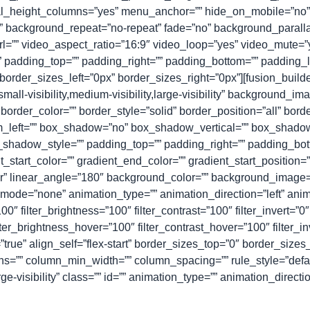
l_height_columns=”yes” menu_anchor=”” hide_on_mobile=”no” c
” background_repeat=”no-repeat” fade=”no” background_parall
=”” video_aspect_ratio=”16:9″ video_loop=”yes” video_mute=”
 padding_top=”” padding_right=”” padding_bottom=”” padding_lef
order_sizes_left=”0px” border_sizes_right=”0px”][fusion_build
mall-visibility,medium-visibility,large-visibility” background_i
order_color=”” border_style=”solid” border_position=”all” borde
om_left=”” box_shadow=”no” box_shadow_vertical=”” box_shado
adow_style=”” padding_top=”” padding_right=”” padding_botto
_start_color=”” gradient_end_color=”” gradient_start_position=
ter” linear_angle=”180″ background_color=”” background_image=
de=”none” animation_type=”” animation_direction=”left” anim
100″ filter_brightness=”100″ filter_contrast=”100″ filter_invert=”0″
lter_brightness_hover=”100″ filter_contrast_hover=”100″ filter_i
=”true” align_self=”flex-start” border_sizes_top=”0″ border_size
umns=”” column_min_width=”” column_spacing=”” rule_style=”defaul
rge-visibility” class=”” id=”” animation_type=”” animation_direct