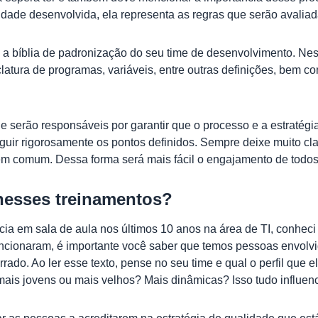
ade desenvolvida, ela representa as regras que serão avaliada
 a bíblia de padronização do seu time de desenvolvimento. Ne
tura de programas, variáveis, entre outras definições, bem co
e serão responsáveis por garantir que o processo e a estratég
 seguir rigorosamente os pontos definidos. Sempre deixe muito c
m comum. Dessa forma será mais fácil o engajamento de todos 
nesses treinamentos?
a em sala de aula nos últimos 10 anos na área de TI, conheci
ionaram, é importante você saber que temos pessoas envolvidas
 errado. Ao ler esse texto, pense no seu time e qual o perfil que 
ais jovens ou mais velhos? Mais dinâmicas? Isso tudo influenc