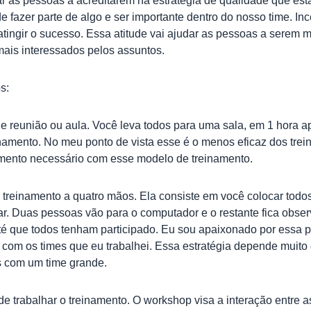
ar as pessoas a acreditarem na estratégia de qualidade que est
 fazer parte de algo e ser importante dentro do nosso time. I
tingir o sucesso. Essa atitude vai ajudar as pessoas a serem 
ais interessados pelos assuntos.
s:
 reunião ou aula. Você leva todos para uma sala, em 1 hora ap
einamento. No meu ponto de vista esse é o menos eficaz dos tre
amento necessário com esse modelo de treinamento.
 treinamento a quatro mãos. Ela consiste em você colocar tod
ar. Duas pessoas vão para o computador e o restante fica obse
é que todos tenham participado. Eu sou apaixonado por essa prá
je com os times que eu trabalhei. Essa estratégia depende mui
s com um time grande.
e trabalhar o treinamento. O workshop visa a interação entre 