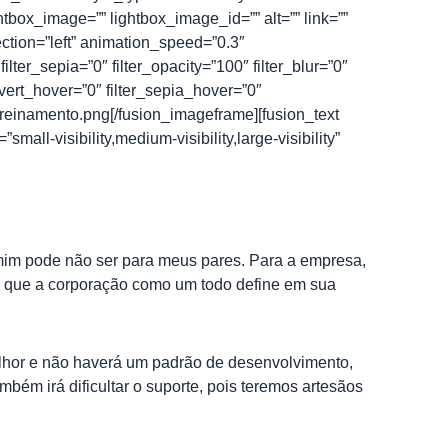
ghtbox_image=”” lightbox_image_id=”” alt=”” link=””
rection=”left” animation_speed=”0.3″
filter_sepia=”0″ filter_opacity=”100″ filter_blur=”0″
nvert_hover=”0″ filter_sepia_hover=”0″
-treinamento.png[/fusion_imageframe][fusion_text
ll-visibility,medium-visibility,large-visibility”
 mim pode não ser para meus pares. Para a empresa,
e que a corporação como um todo define em sua
lhor e não haverá um padrão de desenvolvimento,
bém irá dificultar o suporte, pois teremos artesãos