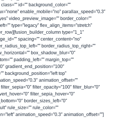
lass=”” id=”” background_color=””
ax=”none” enable_mobile=”no” parallax_speed=”0.3″
yes” video_preview_image=”” border_color=””
t=”” type=”legacy” flex_align_items=”stretch”
er_row][fusion_builder_column type=”1_1″
mage_id=”” spacing=”” center_content=”no”
r_radius_top_left=”” border_radius_top_right=””
w_horizontal=”” box_shadow_blur=”0″
m=”” padding_left=”” margin_top=””
”0″ gradient_end_position=”100″
”” background_position=”left top”
ation_speed=”0.3″ animation_offset=””
 filter_sepia=”0″ filter_opacity=”100″ filter_blur=”0″
nvert_hover=”0″ filter_sepia_hover=”0″
s_bottom=”0″ border_sizes_left=”0″
t” rule_size=”” rule_color=””
ion=”left” animation_speed=”0.3″ animation_offset=””]