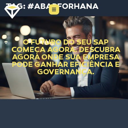
TAG:
#ABAPFORHANA
O FUTURO DO SEU SAP
COMEÇA AGORA. DESCUBRA
AGORA ONDE SUA EMPRESA
PODE GANHAR EFICIÊNCIA E
GOVERNANÇA.