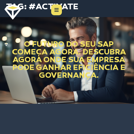
TAG:
#ACTIVATE
O FUTURO DO SEU SAP
COMEÇA AGORA. DESCUBRA
AGORA ONDE SUA EMPRESA
PODE GANHAR EFICIÊNCIA E
GOVERNANÇA.