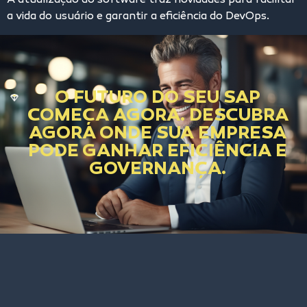
A atualização do software traz novidades para facilitar
a vida do usuário e garantir a eficiência do DevOps.
O FUTURO DO SEU SAP
COMEÇA AGORA. DESCUBRA
AGORA ONDE SUA EMPRESA
PODE GANHAR EFICIÊNCIA E
GOVERNANÇA.