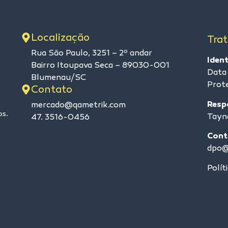
Localização
Tra
Rua São Paulo, 3251 – 2º andar
Iden
Bairro Itoupava Seca – 89030-001
Data
Blumenau/SC
Prot
Contato
Resp
mercado@qametrik.com
os.
Tayn
47. 3516-0456
Cont
dpo@
Polít