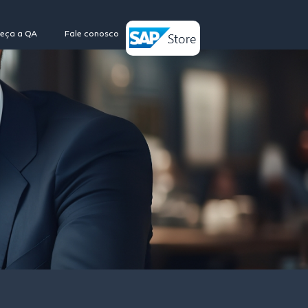
eça a QA
Fale conosco