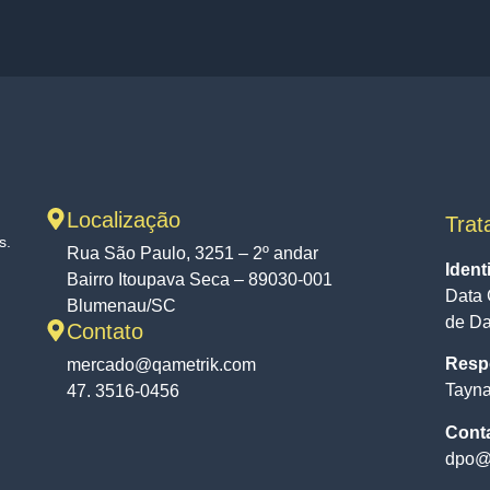
Localização
Trat
s.
Rua São Paulo, 3251 – 2º andar
Ident
Bairro Itoupava Seca – 89030-001
Data 
Blumenau/SC
de D
Contato
Respo
mercado@qametrik.com
Tayna
47. 3516-0456
Cont
dpo@